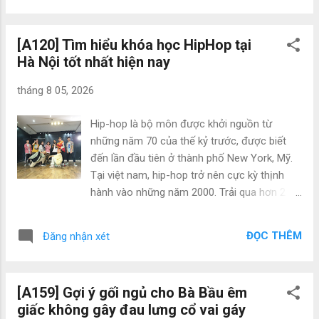
giúp mẹ bầu có giấc ngủ ngon hơn, mà còn
khảo Tuyển tập nhạc thai giáo tốt cho sự
đem lại những lợi ích khác: - G...
phát triển của trẻ Nhạc Mẹ Bầu: Album Bé
[A120] Tìm hiểu khóa học HipHop tại
phát triển ngôn ngữ dành cho Bé nghe 👅👼
Hà Nội tốt nhất hiện nay
💫 Bé nghe bằng loa ngoài hoặc tai nghe áp
bụng với âm lượng bằng 60% Mẹ nghe Nghe
tháng 8 05, 2026
ngay: daucare.com/app?ref=22564242 Nhạc
Mẹ Bầu: Album Kích thích trí não dành cho
Hip-hop là bộ môn được khởi nguồn từ
Bé nghe 🚼🎧💯 Bé nghe bằng loa ngoài hoặc
những năm 70 của thế kỷ trước, được biết
tai nghe áp bụng với âm lượng bằng 60% Mẹ
đến lần đầu tiên ở thành phố New York, Mỹ.
nghe Nghe ngay: daucare.com/app?
Tại việt nam, hip-hop trở nên cực kỳ thịnh
ref=22564359 Nhạc Mẹ Bầu: Album Kích
hành vào những năm 2000. Trải qua hơn 2
thích trí tưởng tượng dành cho Bé nghe 🚼🎧
thập kỉ nhưng sức nóng của bộ môn này vẫn
💯 Bé nghe bằng loa ngoài hoặc tai nghe áp
không hề giảm nhiệt, ngược lại ngày càng
bụng với âm lượng bằng 60% Mẹ nghe Nghe
ĐỌC THÊM
Đăng nhận xét
phát triển và nhận được sự yêu thích của
ngay: daucare.com/app?ref=22564367
mọi người. Hip-Hop Never Die Điều gì làm
nên sức cuốn hút đặc biệt của thể loại nhảy
[A159] Gợi ý gối ngủ cho Bà Bầu êm
này? Cùng xem những lợi ích mà hip-hop
giấc không gây đau lưng cổ vai gáy
mang lại nhé. - Đem lại cho cơ thể sức khỏe