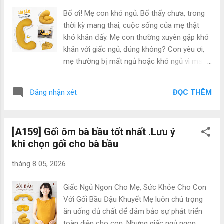
và hợp thời. Hàng tại AZ Fashion thì chất lượng khỏi phải
Bố ơi! Mẹ con khó ngủ. Bố thấy chưa, trong
bàn, mà mẫu mã cũng miễn chê. Chúng tôi luôn ưu tiên
thời kỳ mang thai, cuộc sống của mẹ thật
tuyển chọn hàng kỹ lưỡng, chất lượng nhất với mẫu mã đa
khó khăn đấy. Mẹ con thường xuyên gặp khó
dạ...
khăn với giấc ngủ, đúng không? Con yêu ơi,
mẹ thường bị mất ngủ hoặc khó ngủ vì mang
bên mình một "quả dưa hấu" nặng từ 5 - 9 kg.
Con cứ tưởng tượng đi, bố ạ! Bố sẽ thấu hiểu
ĐỌC THÊM
Đăng nhận xét
hơn về việc mỗi đêm mẹ nằm không thoải
mái, đau đớn và ẩm ướt. Do không có giấc
ngủ đủ, cơ thể mẹ trở nên mệt mỏi và uể oải.
[A159] Gối ôm bà bầu tốt nhất .Lưu ý
Não bộ cũng thiếu oxy, khiến mẹ cảm thấy
khi chọn gối cho bà bầu
rất không thoải mái. Nhưng bố biết không?
Mẹ đã tìm thấy một cách giúp khắc phục vấn
tháng 8 05, 2026
đề khó ngủ này. Đó chính là sử dụng gối dành
cho bà bầu, một người bạn đồng hành đáng
Giấc Ngủ Ngon Cho Mẹ, Sức Khỏe Cho Con
tin cậy trong việc chăm sóc giấc ngủ của mẹ
Với Gối Bầu Đậu Khuyết Mẹ luôn chú trọng
con. Giá gối dành cho mẹ bầu là bao nhiêu?
ăn uống đủ chất để đảm bảo sự phát triển
Trên thị trường hiện nay, có nhiều loại gối
toàn diện cho con. Nhưng giấc ngủ ngon