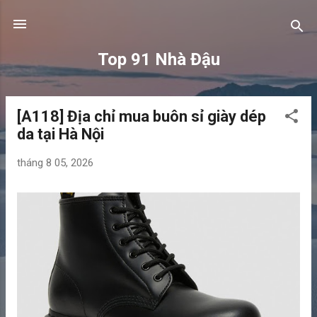
Chuyển đến nội dung chính
Top 91 Nhà Đậu
[A118] Địa chỉ mua buôn sỉ giày dép
B
da tại Hà Nội
à
i
tháng 8 05, 2026
đ
ă
n
g