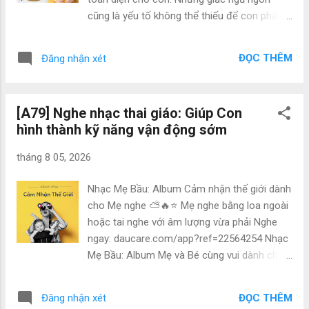
dành cho bà bầu với mức giá khác nhau.
cũng là yếu tố không thể thiếu để con phát
Thông thường, mức giá dao động từ 350.000
triển khỏe mạnh và thông minh. Trong thời kỳ
đến 700.000 đồng. Sự khác biệt về giá cũng
mang thai, mẹ luôn khao khát có một giấc
tương ứng với chất lượng của sản phẩm. Tuy
ĐỌC THÊM
Đăng nhận xét
ngủ tốt. Tuy nhiên, các biến đổi trong cơ thể
vậy, mẹ bầu có sự nhạy cảm đặc biệt, và
cùng với bụng bầu ngày càng lớn thường gây
cảm giác của m...
ra đau lưng, cơ bắp căng cứng và chuột rút,
[A79] Nghe nhạc thai giáo: Giúp Con
ảnh hưởng đến giấc ngủ của mẹ. Bụng bầu
hình thành kỹ năng vận động sớm
khiến cho việc tìm tư thế thoải mái khi ngủ
trở nên khó khăn, gây gián đoạn trong giấc
tháng 8 05, 2026
ngủ của mẹ. Vậy làm thế nào để mẹ bầu có
thể tận hưởng giấc ngủ ngon mỗi đêm? Giải
Nhạc Mẹ Bầu: Album Cảm nhận thế giới dành
pháp đó chính là gối đậu khuyết - một sản
cho Mẹ nghe ⛅️🔥⭐️ Mẹ nghe bằng loa ngoài
phẩm đặc biệt dành riêng cho bà bầu. Gối
hoặc tai nghe với âm lượng vừa phải Nghe
này không chỉ mang lại sự thoải mái khi nằm
ngay: daucare.com/app?ref=22564254 Nhạc
mà còn giúp mẹ có giấc ngủ ngon hơn, từ đó
Mẹ Bầu: Album Mẹ và Bé cùng vui dành cho
tạo điều kiện tốt nhất cho sức khỏe của cả
Mẹ nghe 🎉🥇🙆‍♂️ Mẹ nghe bằng loa ngoài
mẹ và bé. Lợi Ích của Việc Sử Dụng Gối Bầu
hoặc tai nghe với âm lượng vừa phải Nghe
Đậu Khuyết Gối bầu Đậu Khuyết không chỉ
ĐỌC THÊM
Đăng nhận xét
ngay: daucare.com/app?ref=22564351 Tham