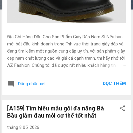
Địa Chỉ Hàng Đầu Cho Sản Phẩm Giày Dép Nam Sỉ Nếu bạn
mới bắt đầu kinh doanh trong lĩnh vực thời trang giày dép và
đang tìm kiếm một nguồn cung cấp uy tín, với sản phẩm giày
dép nam chất lượng cao và giá cả cạnh tranh, thì hãy nhớ tới
AZ Fashion. Chúng tôi đã được rất nhiều khách hàng tin
dùng và đánh giá cao. Đây là địa chỉ hàng đầu cho nhu cầu
của bạn, nơi bạn có thể tìm thấy những sản phẩm giày dép
ĐỌC THÊM
Đăng nhận xét
nam sỉ với chất lượng tốt nhất và giá gốc. Đa dạng mẫu mã,
chiều lòng những khách hàng khó tính nhất Ngày xưa, chỉ cần
đạt được tiêu chí "ăn no, mặc ấm" là đã thấy vô cùng hạnh
[A159] Tìm hiểu mẫu gối đa năng Bà
phúc. Nhưng cùng với sự phát triển, con người ta giờ càng
Bầu giảm đau mỏi cơ thể tốt nhất
hướng đến những tiêu chuẩn cao hơn, cụ thể là "ăn ngon,
mặc đẹp". Một đôi giày chiều lòng được khách hàng không
tháng 8 05, 2026
chỉ cần phải có chất lượng tốt, đi êm, ấm chân mà phải đẹp