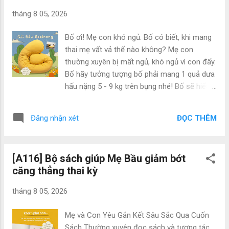
và năng lượng tràn đầy Giống như Aerobic
tháng 8 05, 2026
(thể dục nhịp điệu), khi nhảy chúng ta phải
vận động liên tục. Đối với những thể loại nhảy
Bố ơi! Mẹ con khó ngủ. Bố có biết, khi mang
“quẩy hết mình”, dancer phải vận động toàn
thai mẹ vất vả thế nào không? Mẹ con
bộ cơ thể: từ chân và tay đến hông, mông,
thường xuyên bị mất ngủ, khó ngủ vì con đấy.
cổ...Và thường thì một buổi tập nhảy sẽ kéo
Bố hãy tưởng tượng bố phải mang 1 quả dưa
dài ít nhất 30 phút, tức là bạn sẽ phải vận
hấu nặng 5 - 9 kg trên bụng nhé! Bố sẽ hiểu,
động như thế trong suốt khoảng thời gian
mỗi đêm mẹ nằm không được thoải mái,
này. Việc tập luyện sẽ giúp đốt cháy calo, cải
thường xuyên bị đau nhưng ê ẩm. Mẹ không
thiện vóc dáng và sức khỏe. Mỗi khi nhảy
ĐỌC THÊM
Đăng nhận xét
ngủ đủ giấc, khiến cơ thể kiệt sức, uể oải.
xong, cơ thể bạn sẽ toát ra nhiều mồ hôi và
Não bộ thiếu oxy mẹ khó chịu lắm bố ạ.
bạn cảm thấy thấm mệt. Như...
Nhưng bố biết không? Khó ngủ của mẹ đã
[A116] Bộ sách giúp Mẹ Bầu giảm bớt
có gối dành cho bà bầu thay bố chăm sóc
căng thẳng thai kỳ
giấc ngủ của mẹ con rồi đấy. Gối đậu khuyết
- Gối dành cho bà bầu Theo thực tế thì gối
tháng 8 05, 2026
dành cho bà bầu được sử dụng trong suốt
thời gian 9 tháng 10 ngày mang thai. Tuy
Mẹ và Con Yêu Gắn Kết Sâu Sắc Qua Cuốn
nhiên từ giai đoạn tam cá nguyệt thứ hai thì
Sách Thường xuyên đọc sách và tương tác