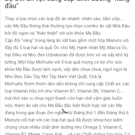
đầu"
Thay vì lựa chọn các loại đồ ăn nhanh: chiên xào, tẩm ướp, ...
các Mẹ Bầu thông thái thường lựa chọn combo ăn vặt Nhà Đậu
bởi độ ngon và “thân thiện” với sức khỏe Mẹ Bầu.
Cặp đôi "vàng" trong làng ăn vặt bao gồm một hộp Mixnuts với
đầy đủ 5 loại hạt và quả: Óc chó Mỹ, Hạnh nhân Mỹ, Macca Úc,
hạt Điều và Nho đen Uzbekistan đã được bóc vỏ và sấy khô kỹ
lưỡng. Một hộp Mixfruits với 5 loại quả mọng có lợi cho sức
khỏe Mẹ Bầu được làm sạch, sấy dẻo chua chua, ngọt ngọt là
Nho Đen, Dâu Tây, Mơ Tây, Nam Việt Quất, Chà là.
Mixfruilts thơm thơm dẻo dẻo không chỉ cung cấp Chất xơ, các
loại Vitamin hữu ích như Vitamin B1, Vitamin B6, Vitamin C, ...
mà nhờ vào vị chua ngọt thanh còn hạn chế cảm giác buồn
nôn, thèm ăn vặt cho Mẹ Bầu đặc biệt thích hợp với các Mẹ
đang trong giai đoạn ốm nghén từ tháng thứ 1 đến tháng thứ 6.
Mixnuts nổi bật với các loại hạt quả đã được khoa học kiểm
chứng chưa nhiều chất dinh dưỡng như Omega 3, Vitamin E,
Vitamin B2, Magie, Canxi, Kali, ... và các Chất chống Oxy hóa. Có