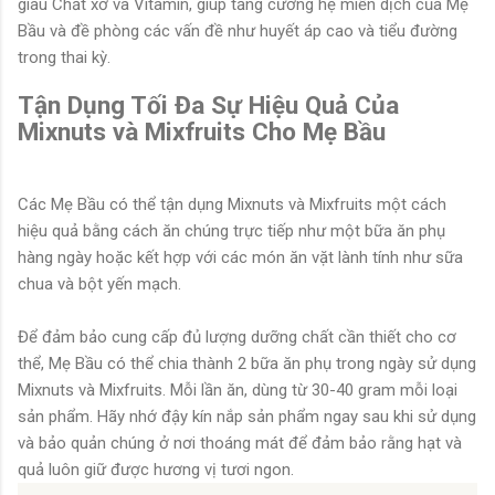
giàu Chất xơ và Vitamin, giúp tăng cường hệ miễn dịch của Mẹ
Bầu và đề phòng các vấn đề như huyết áp cao và tiểu đường
trong thai kỳ.
Tận Dụng Tối Đa Sự Hiệu Quả Của
Mixnuts và Mixfruits Cho Mẹ Bầu
Các Mẹ Bầu có thể tận dụng Mixnuts và Mixfruits một cách
hiệu quả bằng cách ăn chúng trực tiếp như một bữa ăn phụ
hàng ngày hoặc kết hợp với các món ăn vặt lành tính như sữa
chua và bột yến mạch.
Để đảm bảo cung cấp đủ lượng dưỡng chất cần thiết cho cơ
thể, Mẹ Bầu có thể chia thành 2 bữa ăn phụ trong ngày sử dụng
Mixnuts và Mixfruits. Mỗi lần ăn, dùng từ 30-40 gram mỗi loại
sản phẩm. Hãy nhớ đậy kín nắp sản phẩm ngay sau khi sử dụng
và bảo quản chúng ở nơi thoáng mát để đảm bảo rằng hạt và
quả luôn giữ được hương vị tươi ngon.