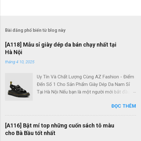
Bài đăng phổ biến từ blog này
[A118] Mẫu sỉ giày dép da bán chạy nhất tại
Hà Nội
tháng 4 10, 2025
Uy Tín Và Chất Lượng Cùng AZ Fashion - Điểm
Đến Số 1 Cho Sản Phẩm Giày Dép Da Nam Sỉ
Tại Hà Nội Nếu bạn là một người mới bắt đầu
trong lĩnh vực kinh doanh giày dép nam, việc tìm
ĐỌC THÊM
nguồn hàng sỉ chất lượng và giá cả hợp lý là rất
quan trọng. Trong bối cảnh thị trường bán buôn
hiện nay có nhiều sự lựa chọn, làm thế nào để
[A116] Bật mí top những cuốn sách tô màu
bạn tìm được nguồn hàng giày dép da nam chất
cho Bà Bầu tốt nhất
lượng với giá tận gốc? Thay vì chọn các chợ